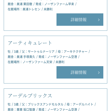
厩舎：
美浦 栗田徹
育成：
ノーザンファーム早来
在厩場所：
美浦トレセン
未勝利
詳細情報
アーティキュレート
牡
3歳
父：
サートゥルナーリア
母：
アーキテクチャー
厩舎：
美浦 手塚貴久
育成：
ノーザンファーム空港
在厩場所：
ノーザンファーム天栄
未勝利
詳細情報
アーデルブリックス
牡
3歳
父：
ブリックスアンドモルタル
母：
アーデルハイト
厩舎：
栗東 坂口智康
育成：
ノーザンファーム空港