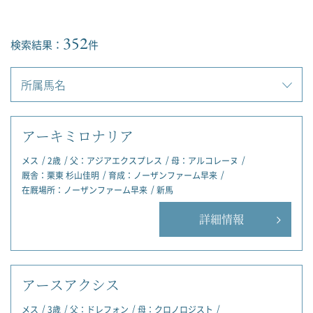
352
検索結果：
件
アーキミロナリア
メス
2歳
父：
アジアエクスプレス
母：
アルコレーヌ
厩舎：
栗東 杉山佳明
育成：
ノーザンファーム早来
在厩場所：
ノーザンファーム早来
新馬
詳細情報
アースアクシス
メス
3歳
父：
ドレフォン
母：
クロノロジスト