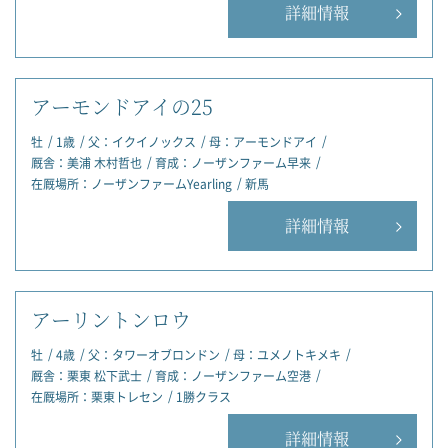
詳細情報
アーモンドアイの25
牡
1歳
父：
イクイノックス
母：
アーモンドアイ
厩舎：
美浦 木村哲也
育成：
ノーザンファーム早来
在厩場所：
ノーザンファームYearling
新馬
詳細情報
アーリントンロウ
牡
4歳
父：
タワーオブロンドン
母：
ユメノトキメキ
厩舎：
栗東 松下武士
育成：
ノーザンファーム空港
在厩場所：
栗東トレセン
1勝クラス
詳細情報