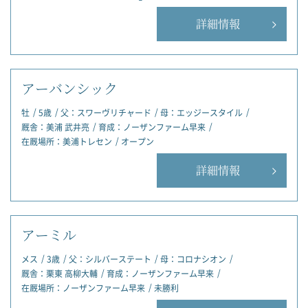
詳細情報
アーバンシック
牡
5歳
父：
スワーヴリチャード
母：
エッジースタイル
厩舎：
美浦 武井亮
育成：
ノーザンファーム早来
在厩場所：
美浦トレセン
オープン
詳細情報
アーミル
メス
3歳
父：
シルバーステート
母：
コロナシオン
厩舎：
栗東 高柳大輔
育成：
ノーザンファーム早来
在厩場所：
ノーザンファーム早来
未勝利