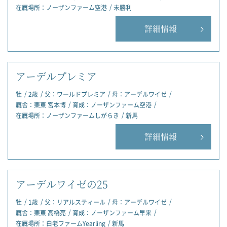
在厩場所：
ノーザンファーム空港
未勝利
詳細情報
アーデルプレミア
牡
2歳
父：
ワールドプレミア
母：
アーデルワイゼ
厩舎：
栗東 宮本博
育成：
ノーザンファーム空港
在厩場所：
ノーザンファームしがらき
新馬
詳細情報
アーデルワイゼの25
牡
1歳
父：
リアルスティール
母：
アーデルワイゼ
厩舎：
栗東 高橋亮
育成：
ノーザンファーム早来
在厩場所：
白老ファームYearling
新馬