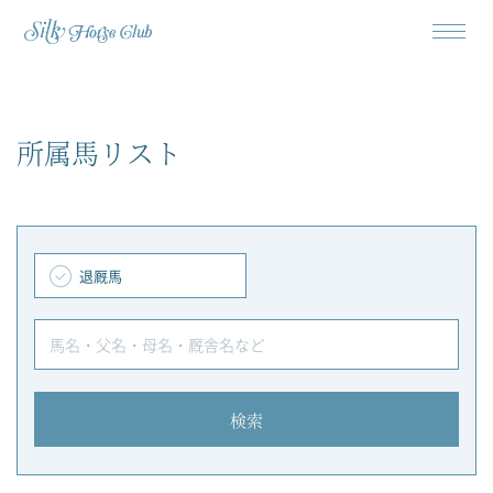
所属馬リスト
退厩馬
馬名・父名・母名・厩舎名など