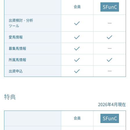
SFunC
会員
出資検討・分析
ツール
愛馬情報
募集馬情報
所属馬情報
出資申込
特典
2026年4月現在
SFunC
会員