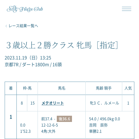
レース結果一覧へ
３歳以上２勝クラス 牝馬［指定］
2023.11.19（日）13:25
京都7R / ダート1800m / 16頭
着
枠-馬
馬名
馬齢 騎手
人気
8
15
メテオリート
牝3 Ｃ．ルメール
1
1
前37.4
-
後36.6
54.0 / 496.0kg 0.0
0.0
12-12-6-5
吉岡 辰弥
1'52.3
4角:大外
単勝2.1