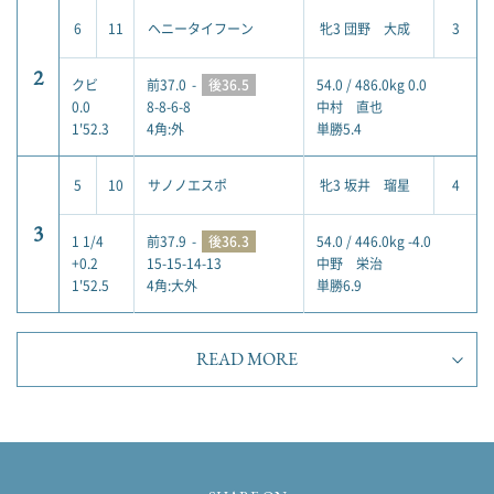
6
11
ヘニータイフーン
牝3 団野 大成
3
2
クビ
前37.0
-
後36.5
54.0 / 486.0kg 0.0
0.0
8-8-6-8
中村 直也
1'52.3
4角:外
単勝5.4
5
10
サノノエスポ
牝3 坂井 瑠星
4
3
1 1/4
前37.9
-
後36.3
54.0 / 446.0kg -4.0
+0.2
15-15-14-13
中野 栄治
1'52.5
4角:大外
単勝6.9
READ MORE