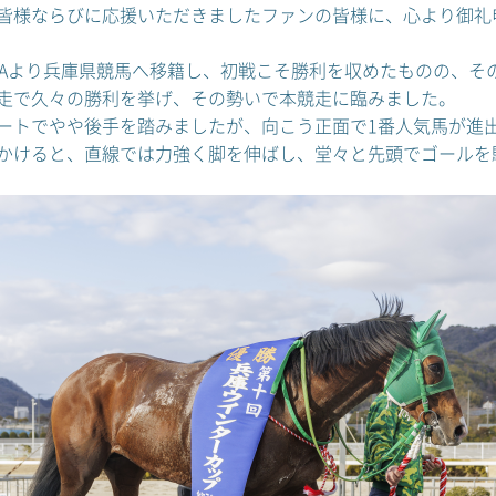
皆様ならびに応援いただきましたファンの皆様に、心より御礼
RAより兵庫県競馬へ移籍し、初戦こそ勝利を収めたものの、そ
走で久々の勝利を挙げ、その勢いで本競走に臨みました。
ートでやや後手を踏みましたが、向こう正面で1番人気馬が進
かけると、直線では力強く脚を伸ばし、堂々と先頭でゴールを