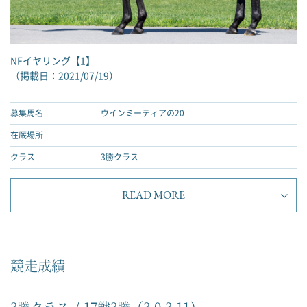
NFイヤリング【1】
（掲載日：2021/07/19）
募集馬名
ウインミーティアの20
在厩場所
クラス
3勝クラス
READ MORE
競走成績
3勝クラス
17戦3勝（3-0-3-11）